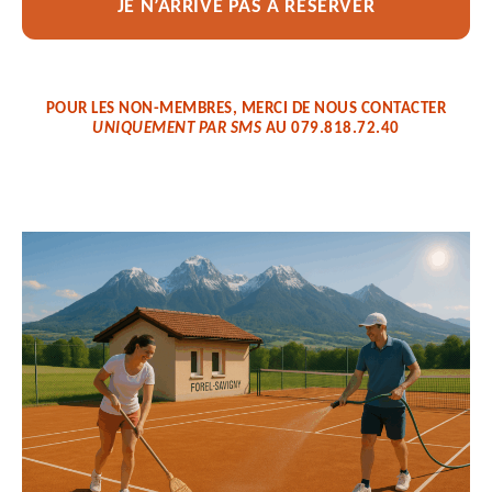
JE N’ARRIVE PAS À RESERVER
POUR LES NON-MEMBRES, MERCI DE NOUS CONTACTER
UNIQUEMENT PAR SMS
AU
079.
818.72.40